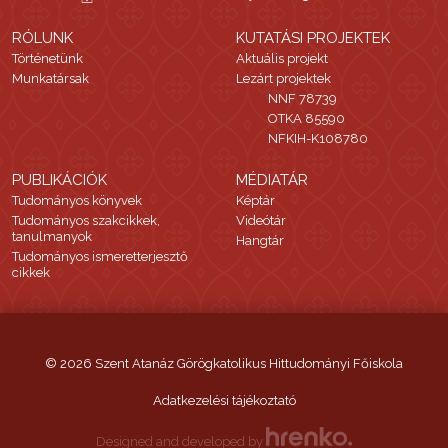
RÓLUNK
KUTATÁSI PROJEKTEK
Történetünk
Aktuális projekt
Munkatársak
Lezárt projektek
NNF 78739
OTKA 85590
NFKIH-K108780
PUBLIKÁCIÓK
MÉDIATÁR
Tudományos könyvek
Képtár
Tudományos szakcikkek,
Videótár
tanulmanyok
Hangtár
Tudományos ismeretterjesztő
cikkek
© 2026 Szent Atanáz Görögkatolikus Hittudományi Főiskola
Adatkezelési tájékoztató
Designed and developed by