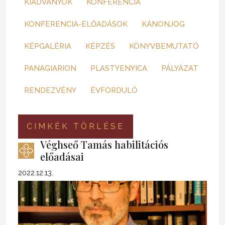
KIADVÁNYOK
KONFERENCIA
KONFERENCIA-ELŐADÁSOK
KÁNONJOG
KÉPGALÉRIA
KÉPZÉS
KÖNYVBEMUTATÓ
PANAGIARION
PLASTYENYICA
PÁLYÁZAT
RENDEZVÉNY
ÉVFORDULÓ
CIMKÉK TÖRLÉSE
Véghseő Tamás habilitációs
előadásai
2022.12.13.