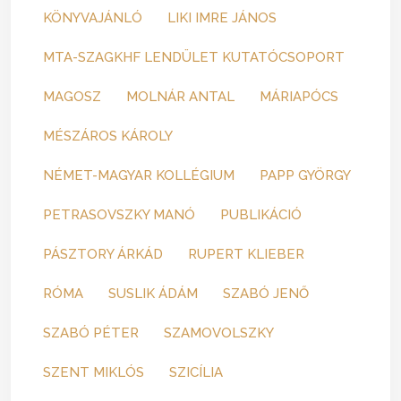
KÖNYVAJÁNLÓ
LIKI IMRE JÁNOS
MTA-SZAGKHF LENDÜLET KUTATÓCSOPORT
MAGOSZ
MOLNÁR ANTAL
MÁRIAPÓCS
MÉSZÁROS KÁROLY
NÉMET-MAGYAR KOLLÉGIUM
PAPP GYÖRGY
PETRASOVSZKY MANÓ
PUBLIKÁCIÓ
PÁSZTORY ÁRKÁD
RUPERT KLIEBER
RÓMA
SUSLIK ÁDÁM
SZABÓ JENŐ
SZABÓ PÉTER
SZAMOVOLSZKY
SZENT MIKLÓS
SZICÍLIA