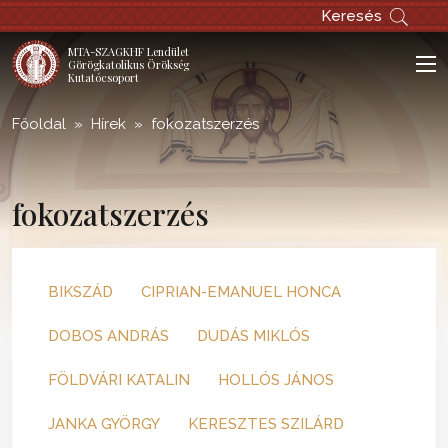
Keresés
MTA-SZAGKHF Lendület
Görögkatolikus Örökség
Kutatócsoport
Főoldal
Hírek
fokozatszerzés
fokozatszerzés
BIKSZÁD
CIPRIAN-EMANUEL HONCA
DOBOS ANDRÁS
DUDÁS MIKLÓS
FÖLDVÁRI KATALIN
HOLLÓS JÁNOS
JANKA GYÖRGY
KERESZTES SZILÁRD