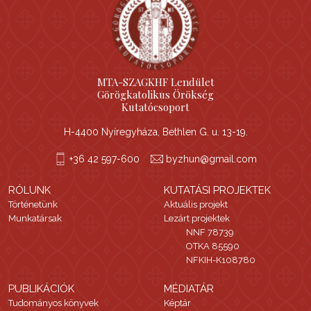
MTA-SZAGKHF Lendület
Görögkatolikus Örökség
Kutatócsoport
H-4400 Nyíregyháza, Bethlen G. u. 13-19.
+36 42 597-600
byzhun@gmail.com
RÓLUNK
KUTATÁSI PROJEKTEK
Történetünk
Aktuális projekt
Munkatársak
Lezárt projektek
NNF 78739
OTKA 85590
NFKIH-K108780
PUBLIKÁCIÓK
MÉDIATÁR
Tudományos könyvek
Képtár