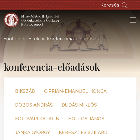
Keresés
MTA-SZAGKHF Lendület
Görögkatolikus Örökség
Kutatócsoport
Főoldal
Hírek
konferencia-előadások
konferencia-előadások
BIKSZÁD
CIPRIAN-EMANUEL HONCA
DOBOS ANDRÁS
DUDÁS MIKLÓS
FÖLDVÁRI KATALIN
HOLLÓS JÁNOS
JANKA GYÖRGY
KERESZTES SZILÁRD