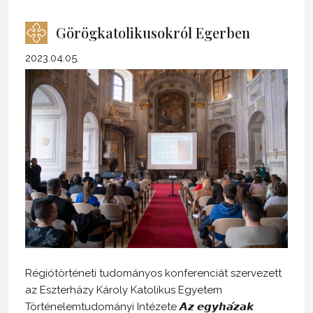
Görögkatolikusokról Egerben
2023.04.05.
Régiótörténeti tudományos konferenciát szervezett
az Eszterházy Károly Katolikus Egyetem
Történelemtudományi Intézete 𝘼𝙯 𝙚𝙜𝙮𝙝𝙖́𝙯𝙖𝙠