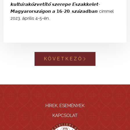
𝙠𝙪𝙡𝙩𝙪́𝙧𝙖𝙠𝙤̈𝙯𝙫𝙚𝙩𝙞́𝙩𝙤̋ 𝙨𝙯𝙚𝙧𝙚𝙥𝙚 𝙀́𝙨𝙯𝙖𝙠𝙠𝙚𝙡𝙚𝙩-
𝙈𝙖𝙜𝙮𝙖𝙧𝙤𝙧𝙨𝙯𝙖́𝙜𝙤𝙣 𝙖 𝟭𝟲-𝟮𝟬. 𝙨𝙯𝙖́𝙯𝙖𝙙𝙗𝙖𝙣 címmel
2023. április 4-5-én.
KÖVETKEZŐ
HÍREK, ESEMÉNYEK
KAPCSOLAT