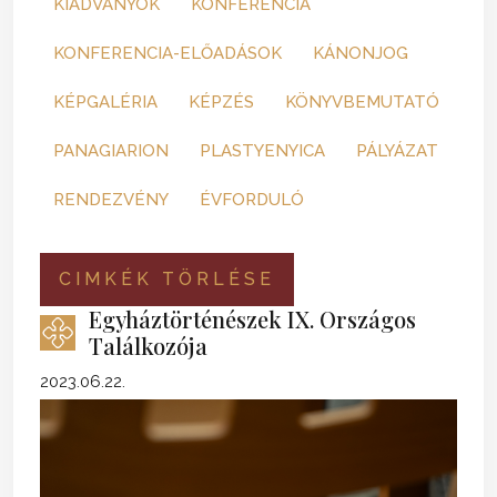
KIADVÁNYOK
KONFERENCIA
KONFERENCIA-ELŐADÁSOK
KÁNONJOG
KÉPGALÉRIA
KÉPZÉS
KÖNYVBEMUTATÓ
PANAGIARION
PLASTYENYICA
PÁLYÁZAT
RENDEZVÉNY
ÉVFORDULÓ
CIMKÉK TÖRLÉSE
Egyháztörténészek IX. Országos
Találkozója
2023.06.22.