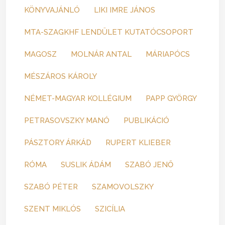
KÖNYVAJÁNLÓ
LIKI IMRE JÁNOS
MTA-SZAGKHF LENDÜLET KUTATÓCSOPORT
MAGOSZ
MOLNÁR ANTAL
MÁRIAPÓCS
MÉSZÁROS KÁROLY
NÉMET-MAGYAR KOLLÉGIUM
PAPP GYÖRGY
PETRASOVSZKY MANÓ
PUBLIKÁCIÓ
PÁSZTORY ÁRKÁD
RUPERT KLIEBER
RÓMA
SUSLIK ÁDÁM
SZABÓ JENŐ
SZABÓ PÉTER
SZAMOVOLSZKY
SZENT MIKLÓS
SZICÍLIA