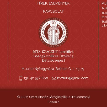
HÍREK, ESEMÉNYEK
PU
Tud
KAPCSOLAT
Tud
tan
Tud
cik
MTA-SZAGKHF Lendület
Görögkatolikus Örökség
Kutatócsoport
H-4400 Nyíregyháza, Bethlen G. u. 13-19.
+36 42 597-600
byzhun@gmail.com
© 2026 Szent Atanáz Görögkatolikus Hittudományi
Főiskola