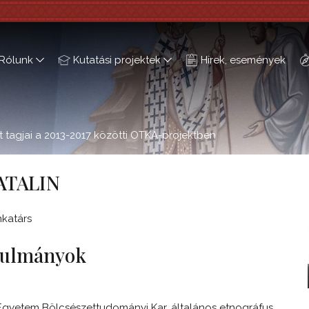
Rólunk
Kutatási projektek
Hírek, események
 tagjai a 2013-2017 közötti OTKA-projektben
ATALIN
katárs
nulmányok
gyetem Bölcsészettudományi Kar, általános etnográfus,