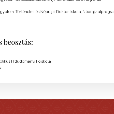
yetem, Történelmi és Néprajzi Doktori Iskola, Néprajz alprogr
 beosztás:
likus Hittudományi Főiskola
s