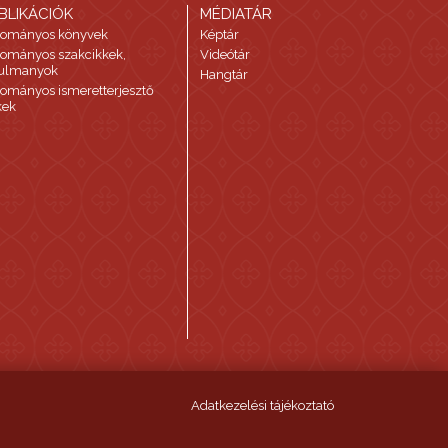
BLIKÁCIÓK
MÉDIATÁR
ományos könyvek
Képtár
ományos szakcikkek,
Videótár
ulmanyok
Hangtár
ományos ismeretterjesztő
kek
Adatkezelési tájékoztató