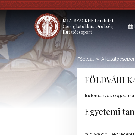
;
MTA-SZAGKHF Lendület
Görögkatolikus Örökség
Kutatócsoport
Főoldal
A kutatócsoport
FÖLDVÁRI K
tudományos segédmun
Egyetemi ta
2003-2009: Debreceni E