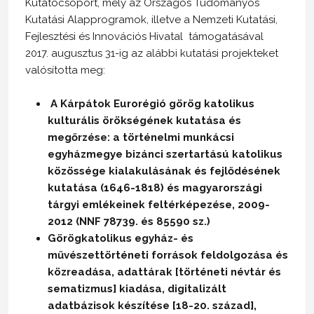
Kutatócsoport, mely az Országos Tudományos
Kutatási Alapprogramok, illetve a Nemzeti Kutatási,
Fejlesztési és Innovációs Hivatal támogatásával
2017. augusztus 31-ig az alábbi kutatási projekteket
valósította meg:
A Kárpátok Eurorégió görög katolikus
kulturális örökségének kutatása és
megőrzése: a történelmi munkácsi
egyházmegye bizánci szertartású katolikus
közössége kialakulásának és fejlődésének
kutatása (1646-1818) és magyarországi
tárgyi emlékeinek feltérképezése, 2009-
2012 (NNF 78739. és 85590 sz.)
Görögkatolikus egyház- és
művészettörténeti források feldolgozása és
közreadása, adattárak [történeti névtár és
sematizmus] kiadása, digitalizált
adatbázisok készítése [18-20. század],