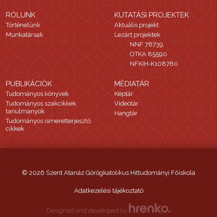
RÓLUNK
KUTATÁSI PROJEKTEK
Történetünk
Aktuális projekt
Munkatársak
Lezárt projektek
NNF 78739
OTKA 85590
NFKIH-K108780
PUBLIKÁCIÓK
MÉDIATÁR
Tudományos könyvek
Képtár
Tudományos szakcikkek,
Videótár
tanulmanyok
Hangtár
Tudományos ismeretterjesztő
cikkek
© 2026 Szent Atanáz Görögkatolikus Hittudományi Főiskola
Adatkezelési tájékoztató
Designed and developed by