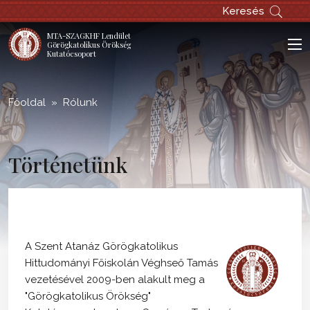
;
Keresés
MTA-SZAGKHF Lendület
Görögkatolikus Örökség
Kutatócsoport
Főoldal
Rólunk
Történetünk
A Szent Atanáz Görögkatolikus
Hittudományi Főiskolán Véghseő Tamás
vezetésével 2009-ben alakult meg a
"Görögkatolikus Örökség"