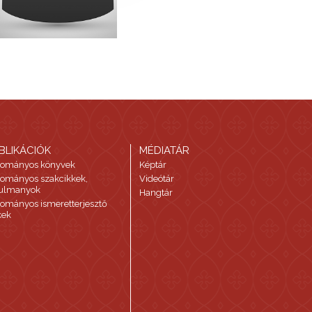
BLIKÁCIÓK
MÉDIATÁR
ományos könyvek
Képtár
ományos szakcikkek,
Videótár
ulmanyok
Hangtár
ományos ismeretterjesztő
kek