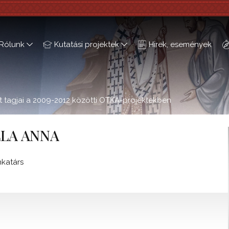
Rólunk
Kutatási projektek
Hírek, események
 tagjai a 2009-2012 közötti OTKA-projektekben
LLA ANNA
katárs