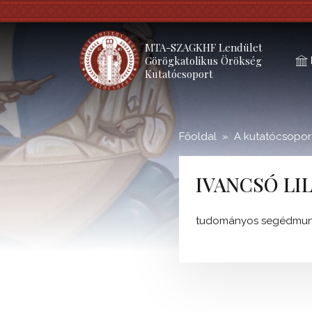
;
MTA-SZAGKHF Lendület
Görögkatolikus Örökség
Kutatócsoport
Főoldal
A kutatócsoport
IVANCSÓ LI
tudományos segédmun