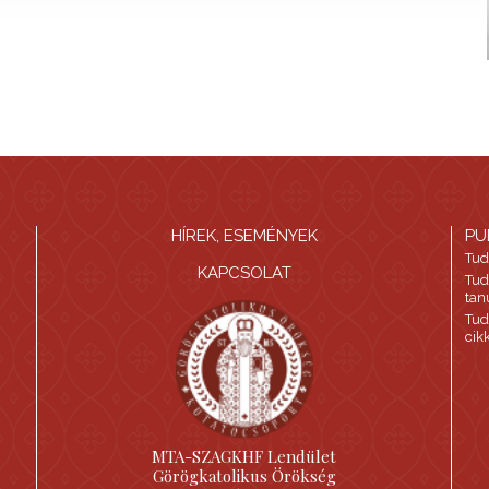
HÍREK, ESEMÉNYEK
PU
Tud
KAPCSOLAT
Tud
tan
Tud
cik
MTA-SZAGKHF Lendület
Görögkatolikus Örökség